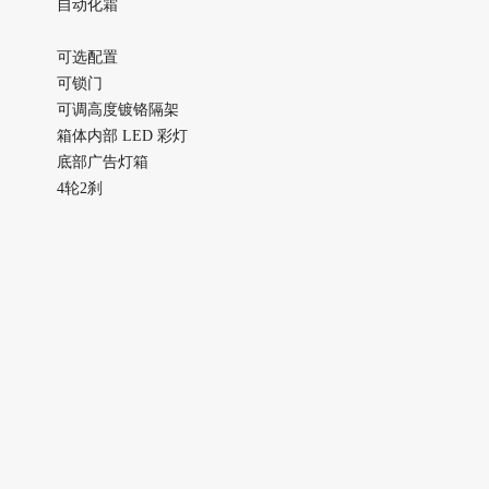
自动化霜
可选配置
可锁门
可调高度镀铬隔架
箱体内部 LED 彩灯
底部广告灯箱
4轮2刹